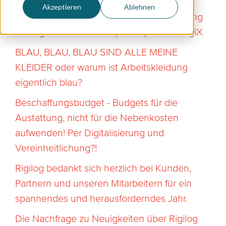
Optimieren Sie die Verwaltung von
Akzeptieren
Ablehnen
Arbeitsbekleidung mit einer Arbeitskleidung
Management Software (AKMS) – workLogiX
BLAU, BLAU, BLAU SIND ALLE MEINE
KLEIDER oder warum ist Arbeitskleidung
eigentlich blau?
Beschaffungsbudget - Budgets für die
Austattung, nicht für die Nebenkosten
aufwenden! Per Digitalisierung und
Vereinheitlichung?!
Rigilog bedankt sich herzlich bei Kunden,
Partnern und unseren Mitarbeitern für ein
spannendes und herausforderndes Jahr.
Die Nachfrage zu Neuigkeiten über Rigilog