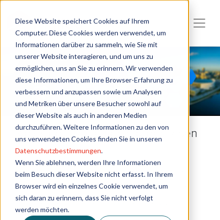
Diese Website speichert Cookies auf Ihrem
Computer. Diese Cookies werden verwendet, um
Informationen darüber zu sammeln, wie Sie mit
unserer Website interagieren, und um uns zu
ermöglichen, uns an Sie zu erinnern. Wir verwenden
diese Informationen, um Ihre Browser-Erfahrung zu
verbessern und anzupassen sowie um Analysen
und Metriken über unsere Besucher sowohl auf
dieser Website als auch in anderen Medien
durchzuführen. Weitere Informationen zu den von
Rigi(B)log - heute von morgen lesen
uns verwendeten Cookies finden Sie in unseren
Datenschutzbestimmungen
.
Wenn Sie ablehnen, werden Ihre Informationen
Rigilog bedankt sich herzlich bei Kunden,
beim Besuch dieser Website nicht erfasst. In Ihrem
Browser wird ein einzelnes Cookie verwendet, um
Partnern und unseren Mitarbeitern für ein
sich daran zu erinnern, dass Sie nicht verfolgt
spannendes und herausforderndes Jahr.
werden möchten.
von
Heiko Janssen
am 20.12.2022