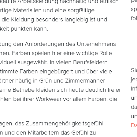
pe
kaufte Arbeitskleidung nachhaltig und ethisch
sp
tige Materialien und eine sorgfältige
fo
 die Kleidung besonders langlebig ist und
gkeit punkten kann.
eidung den Anforderungen des Unternehmens
hen. Farben spielen hier eine wichtige Rolle
iduell ausgewählt.
In vielen Berufsfeldern
Si
timmte Farben eingebürgert und über viele
je
Gärtner häufig in Grün und Zimmermänner
In
erne Betriebe kleiden sich heute deutlich freier
un
len bei ihrer Workwear vor allem Farben, die
da
un
tragen, das Zusammengehörigkeitsgefühl
Da
n und den Mitarbeitern das Gefühl zu