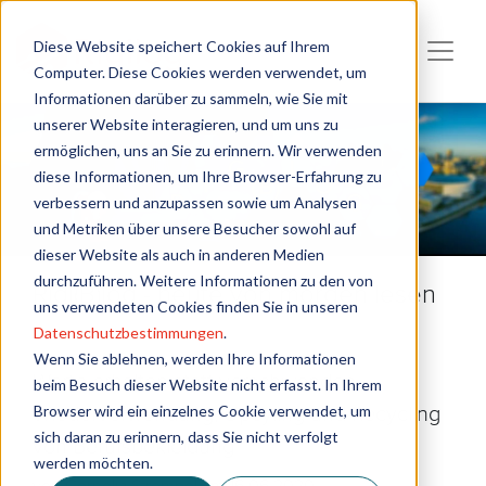
Diese Website speichert Cookies auf Ihrem
Computer. Diese Cookies werden verwendet, um
Informationen darüber zu sammeln, wie Sie mit
unserer Website interagieren, und um uns zu
ermöglichen, uns an Sie zu erinnern. Wir verwenden
diese Informationen, um Ihre Browser-Erfahrung zu
verbessern und anzupassen sowie um Analysen
und Metriken über unsere Besucher sowohl auf
dieser Website als auch in anderen Medien
durchzuführen. Weitere Informationen zu den von
Rigi(B)log - heute von morgen lesen
uns verwendeten Cookies finden Sie in unseren
Datenschutzbestimmungen
.
Wenn Sie ablehnen, werden Ihre Informationen
Werte erhalten statt verschwenden -
beim Besuch dieser Website nicht erfasst. In Ihrem
Browser wird ein einzelnes Cookie verwendet, um
Wiederverwendung, Upcyling und Recycling
sich daran zu erinnern, dass Sie nicht verfolgt
von Berufsbekleidung
werden möchten.
von
Cornelia Strempel
am 16.06.2020