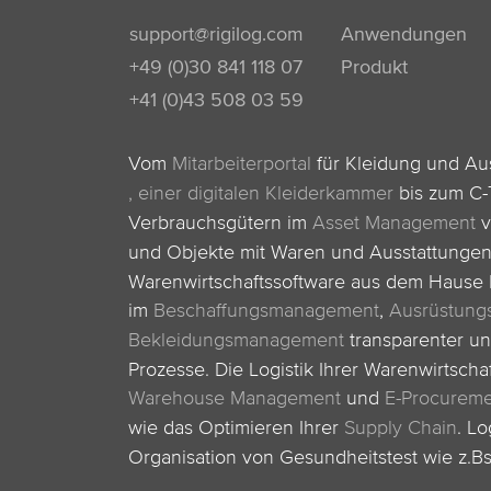
support@rigilog.com
Anwendungen
+49 (0)30 841 118 07
Produkt
+41 (0)43 508 03 59
Vom
Mitarbeiterportal
für Kleidung und A
,
einer digitalen Kleiderkammer
bis zum C-
Verbrauchsgütern im
Asset Management
v
und Objekte mit Waren und Ausstattunge
Warenwirtschaftssoftware aus dem Hause R
im
Beschaffungsmanagement
,
Ausrüstun
Bekleidungsmanagement
transparenter un
Prozesse. Die Logistik Ihrer Warenwirtscha
Warehouse Management
und
E-Procurem
wie das Optimieren Ihrer
Supply Chain
.
Lo
Organisation von Gesundheitstest wie z.B