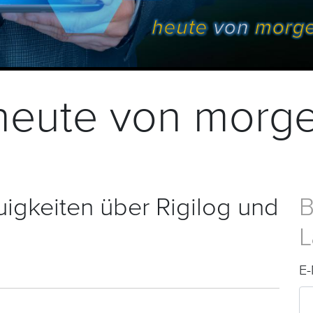
- heute von morg
igkeiten über Rigilog und
B
L
E-