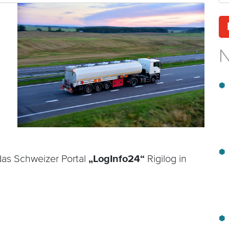
N
das Schweizer Portal
„LogInfo24“
Rigilog in