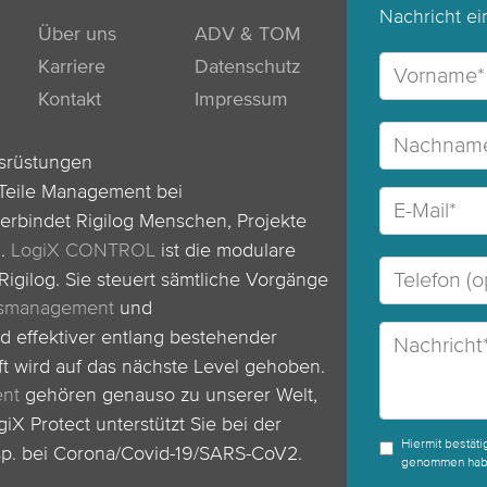
Nachricht ei
Über uns
ADV & TOM
Karriere
Datenschutz
Kontakt
Impressum
usrüstungen
Teile Management bei
erbindet Rigilog Menschen, Projekte
n.
LogiX CONTROL
ist die modulare
igilog. Sie steuert sämtliche Vorgänge
gsmanagement
und
d effektiver entlang bestehender
ft wird auf das nächste Level gehoben.
ent
gehören genauso zu unserer Welt,
giX Protect unterstützt Sie bei der
Hiermit bestäti
sp. bei Corona/Covid-19/SARS-CoV2.
genommen hab