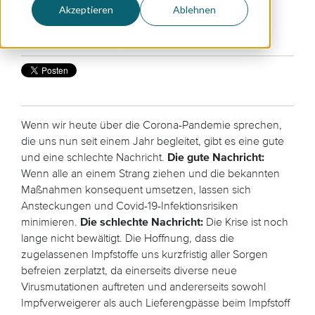
Akzeptieren
Ablehnen
wiedererlangten Normalität!
Veröffentlicht von
Rigobert Kullmann
am 28.01.2021
Wenn wir heute über die Corona-Pandemie sprechen,
die uns nun seit einem Jahr begleitet, gibt es eine gute
und eine schlechte Nachricht.
Die gute Nachricht:
Wenn alle an einem Strang ziehen und die bekannten
Maßnahmen konsequent umsetzen, lassen sich
Ansteckungen und Covid-19-Infektionsrisiken
minimieren.
Die schlechte Nachricht:
Die Krise ist noch
lange nicht bewältigt. Die Hoffnung, dass die
zugelassenen Impfstoffe uns kurzfristig aller Sorgen
befreien zerplatzt, da einerseits diverse neue
Virusmutationen auftreten und andererseits sowohl
Impfverweigerer als auch Lieferengpässe beim Impfstoff