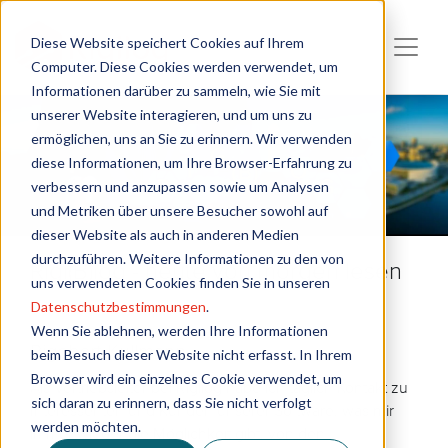
Diese Website speichert Cookies auf Ihrem
Computer. Diese Cookies werden verwendet, um
Informationen darüber zu sammeln, wie Sie mit
unserer Website interagieren, und um uns zu
ermöglichen, uns an Sie zu erinnern. Wir verwenden
diese Informationen, um Ihre Browser-Erfahrung zu
verbessern und anzupassen sowie um Analysen
und Metriken über unsere Besucher sowohl auf
dieser Website als auch in anderen Medien
durchzuführen. Weitere Informationen zu den von
Rigi(B)log - heute von morgen lesen
uns verwendeten Cookies finden Sie in unseren
Datenschutzbestimmungen
.
Wenn Sie ablehnen, werden Ihre Informationen
Rigobert Kullmann
beim Besuch dieser Website nicht erfasst. In Ihrem
Browser wird ein einzelnes Cookie verwendet, um
Als Vertriebsleiter bei Rigilog habe ich täglich Kontakt zu
sich daran zu erinnern, dass Sie nicht verfolgt
Interessenten und Kunden unserer Software, was mir
werden möchten.
immer wieder die Möglichkeit gibt, von den