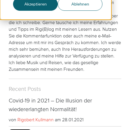
Herausforderungen der verantwortlichen Kollegen im
Akzeptieren
Ablehnen
Umfeld von Berufsbekleidung und Ausrüstung zu
lernen. Ihre Problem werden zu meinen Themen, über
die ich schreibe. Gerne tausche ich meine Erfahrungen
und Tipps im Rigi(B)log mit meinen Lesern aus. Nutzen
Sie die Kommentarfunktion oder auch meine e-Mail-
Adresse um mit mir ins Gespräch zu kommen. Ich werde
mich sehr bemühen, auch Ihre Herausforderungen zu
analysieren und meine Hilfe zur Verfügung zu stellen.
Ich liebe Musik und Reisen, wie das gesellige
Zusammensein mit meinen Freunden.
Recent Posts
Covid-19 in 2021 – Die Illusion der
wiedererlangten Normalität!
von
Rigobert Kullmann
am 28.01.2021